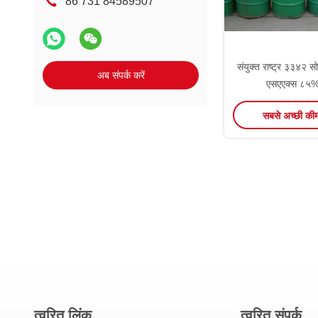
86 731 84589507
संयुक्त राष्ट्र ३३४२ स
अब संपर्क करें
एसएएक्स ८५%
पेंटोक्सीमेथेन
सबसे अच्छी की
त्वरित लिंक
त्वरित संपर्क