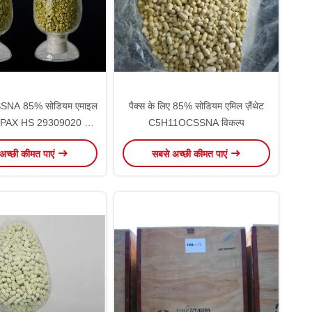
NA 85% सोडियम एमाइल
पैक्स के लिए 85% सोडियम एमिल ज़ैंथेट
AX PAX HS 29309020 के
C5H11OCSSNA विकल्प
लिए
अच्छी कीमत पाएं
सबसे अच्छी कीमत पाएं