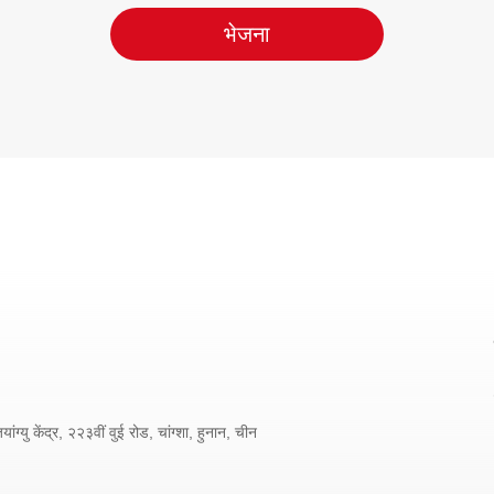
भेजना
ांग्यु केंद्र, २२३वीं वुई रोड, चांग्शा, हुनान, चीन