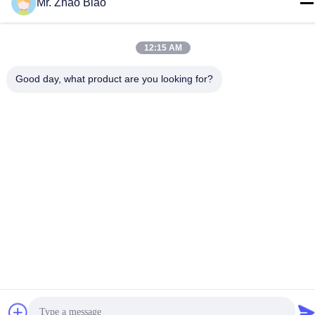
Mr. Zhao Biao
12:15 AM
Good day, what product are you looking for?
हमसे संपर्क करें
गोपनीयता नीति
|
साइटमैप
| चीन अच्छी गुणवत्ता प्लवनशीलता अभिकर्मक आपूर्तिकर्ता.
कॉपीराइट © 2021-2025 CHINA HUNAN KINSUN IMP. & EXP. CO.,
LTD. . सर्वाधिकार सुरक्षित।