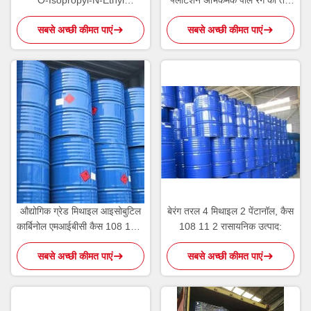
O-Isopropyl-N-Ethyl
फ्लोटेशन अभिकर्मक पीले रंग का तेल
थियोनोकार्बामेट IPETC AERO
तरल Oil
सबसे अच्छी कीमत पाएं
सबसे अच्छी कीमत पाएं
3894
औद्योगिक ग्रेड मिथाइल आइसोबुटिल
बेरंग तरल 4 मिथाइल 2 पेंटानॉल, कैस
कार्बिनोल एमआईबीसी कैस 108 11 2
108 11 2 रासायनिक उत्पाद:
हल्के अल्कोहल गंध:
सबसे अच्छी कीमत पाएं
सबसे अच्छी कीमत पाएं