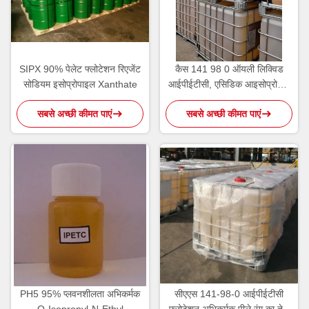
SIPX 90% पेलेट फ्लोटेशन रिएजेंट
कैस 141 98 0 ऑयली लिक्विड
सोडियम इसोप्रोपाइल Xanthate
आईपीईटीसी, एसिडिक आइसोप्रोपिल
एथिल थियोनोकार्बामेट
सबसे अच्छी कीमत पाएं
सबसे अच्छी कीमत पाएं
PH5 95% प्लवनशीलता अभिकर्मक
सीएएस 141-98-0 आईपीईटीसी