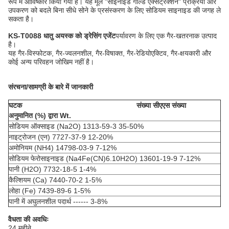
रूप में आविष्कार किया गया है। यह मूल "साइनाइड गोल्ड एक्सट्रैक्शन" प्रक्रिया और
उपकरण को बदले बिना सीधे सोने के प्रसंस्करण के लिए सोडियम साइनाइड की जगह ले
सकता है।
KS-T0088 धातु अयस्क को ड्रेसिंग एजेंट
पर्यावरण के लिए एक गैर-खतरनाक उत्पाद
है।
यह गैर-विस्फोटक, गैर-ज्वलनशील, गैर-विषाक्त, गैर-रेडियोएक्टिव, गैर-क्षयकारी और
कोई अन्य परिवहन जोखिम नहीं है।
संरचना/सामग्री के बारे में जानकारी
घटक
संख्या
सीएएस
संख्या
अनुमानित (%)
द्वारा
Wt.
सोडियम ऑक्साइड (Na2O) 1313-59-3 35-50%
नाइट्रोजन (एन) 7727-37-9 12-20%
अमोनियम (NH4) 14798-03-9 7-12%
सोडियम फेरोसाइनाइड (Na4Fe(CN)6.10H2O) 13601-19-9 7-12%
पानी (H2O) 7732-18-5 1-4%
कैल्शियम (Ca) 7440-70-2 1-5%
लोहा (Fe) 7439-89-6 1-5%
पानी में अघुलनशील पदार्थ ------ 3-8%
वैधता की अवधिः
24 महीने