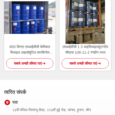
800 किग्रा एमआईबीसी केमिकल
एमआईबीसी 1 3 डाइमिथाइलबुटानॉल
मिथाइल आइसोबुटिल कारबिनोल
सीएएस 108-11-2 रंगहीन तरल
फ्लोटेशन रिएजेंट सीएएस 108-11-2
सबसे अच्छी कीमत पाएं
सबसे अच्छी कीमत पाएं
त्वरित संपर्क
पता
२३वीं मंजिल जियांग्यु केंद्र, २२३वीं वुई रोड, चांग्शा, हुनान, चीन