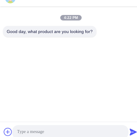
4:22 PM
हमसे संपर्क करें
Good day, what product are you looking for?
गोपनीयता नीति
|
साइटमैप
| चीन अच्छी गुणवत्ता प्लवनशीलता अभिकर्मक आपूर्तिकर्ता.
कॉपीराइट © 2021-2025 CHINA HUNAN KINSUN IMP. & EXP. CO.,
LTD. . सर्वाधिकार सुरक्षित।