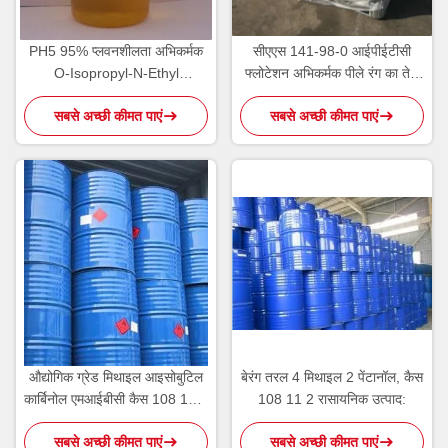
PH5 95% प्लवनशीलता अभिकर्मक
सीएएस 141-98-0 आईपीईटीसी
O-Isopropyl-N-Ethyl
फ्लोटेशन अभिकर्मक पीले रंग का तेल
थियोनोकार्बामेट IPETC AERO
तरल Oil
सबसे अच्छी कीमत पाएं
सबसे अच्छी कीमत पाएं
3894
औद्योगिक ग्रेड मिथाइल आइसोबुटिल
बेरंग तरल 4 मिथाइल 2 पेंटानॉल, कैस
कार्बिनोल एमआईबीसी कैस 108 11 2
108 11 2 रासायनिक उत्पाद:
हल्के अल्कोहल गंध:
सबसे अच्छी कीमत पाएं
सबसे अच्छी कीमत पाएं