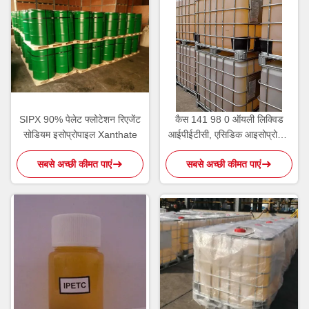
SIPX 90% पेलेट फ्लोटेशन रिएजेंट
कैस 141 98 0 ऑयली लिक्विड
सोडियम इसोप्रोपाइल Xanthate
आईपीईटीसी, एसिडिक आइसोप्रोपिल
एथिल थियोनोकार्बामेट
सबसे अच्छी कीमत पाएं
सबसे अच्छी कीमत पाएं