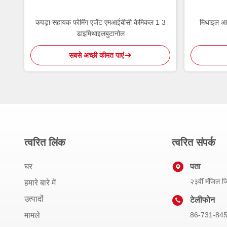
कपड़ा सहायक फोमिंग एजेंट एमआईबीसी केमिकल 1 3
मिथाइल आइ
डाइमिथाइलबुटानोल
सबसे अच्छी कीमत पाएं
त्वरित लिंक
त्वरित संपर्क
घर
पता
२३वीं मंजिल जिय
हमारे बारे में
उत्पादों
टेलीफोन
मामले
86-731-84