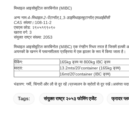
मिथाइल आइसोबुटिल कारबिनोल (MIBC)
अन्य नाम:
4-मिथाइल-2-पेंटानॉल;
1,3-डाइमिथाइलबुटानॉल;एमआईबीसी
CAS संख्या।:
108-11-2
एचएस कोड: २९०५१९९०९०
खतरा वर्ग: 3
संयुक्त राष्ट्र संख्या: 2053
मिथाइल आइसोबुटिल कारबिनोल (MIBC) एक रंगहीन स्थिर तरल है जिसमें हल्की अल्
अयस्कों के खनन में प्लवनशीलता प्रक्रिया में एक झालर के रूप में किया जाता है।
पैकिंग:
165kg ड्रम या 800kg IBC ड्रम
मात्रा:
13.2mts/20'container (165kg ड्रम)
16mt/20'container (IBC ड्रम)
भंडारण: गर्मी, चिंगारी और लौ से दूर रहें।प्रज्वलन के स्रोतों से दूर रखें।असंगत पदार्
Tags:
संयुक्त राष्ट्र २०५३ फोमिंग एजेंट
फ्रादर प्