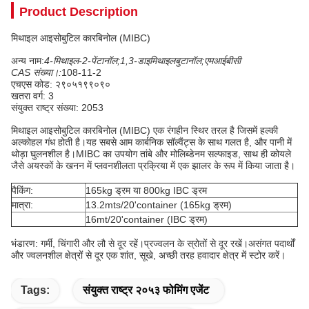
Product Description
मिथाइल आइसोबुटिल कारबिनोल (MIBC)
अन्य नाम:
4-मिथाइल-2-पेंटानॉल;
1,3-डाइमिथाइलबुटानॉल;एमआईबीसी
CAS संख्या।:
108-11-2
एचएस कोड: २९०५१९९०९०
खतरा वर्ग: 3
संयुक्त राष्ट्र संख्या: 2053
मिथाइल आइसोबुटिल कारबिनोल (MIBC) एक रंगहीन स्थिर तरल है जिसमें हल्की
अल्कोहल गंध होती है।यह सबसे आम कार्बनिक सॉल्वैंट्स के साथ गलत है, और पानी में
थोड़ा घुलनशील है।MIBC का उपयोग तांबे और मोलिब्डेनम सल्फाइड, साथ ही कोयले
जैसे अयस्कों के खनन में प्लवनशीलता प्रक्रिया में एक झालर के रूप में किया जाता है।
पैकिंग:
165kg ड्रम या 800kg IBC ड्रम
मात्रा:
13.2mts/20'container (165kg ड्रम)
16mt/20'container (IBC ड्रम)
भंडारण: गर्मी, चिंगारी और लौ से दूर रहें।प्रज्वलन के स्रोतों से दूर रखें।असंगत पदार्थों
और ज्वलनशील क्षेत्रों से दूर एक शांत, सूखे, अच्छी तरह हवादार क्षेत्र में स्टोर करें।
Tags:
संयुक्त राष्ट्र २०५३ फोमिंग एजेंट