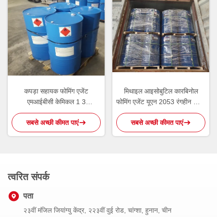
कपड़ा सहायक फोमिंग एजेंट
मिथाइल आइसोबुटिल कारबिनोल
एमआईबीसी केमिकल 1 3
फोमिंग एजेंट यूएन 2053 रंगहीन स्थिर
डाइमिथाइलबुटानोल
तरल
सबसे अच्छी कीमत पाएं
सबसे अच्छी कीमत पाएं
त्वरित संपर्क
पता
२३वीं मंजिल जियांग्यु केंद्र, २२३वीं वुई रोड, चांग्शा, हुनान, चीन